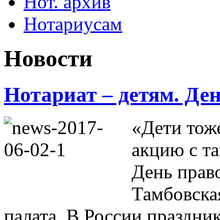
Нот. архив
Нотариусам
Новости
Нотариат – детям. Де
«Дети тож
акцию с т
День прав
Тамбовска
палата. В России праздник