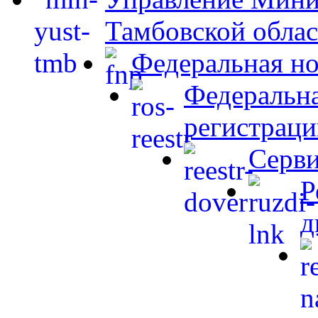
Тамбовской обла
Федеральная но
Федеральна
регистраци
Серви
Р
д