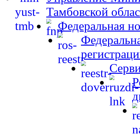
Тамбовской обла
Федеральная но
Федеральна
регистраци
Серви
Р
д