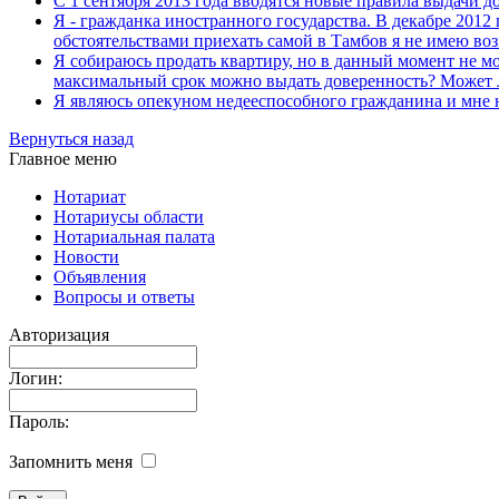
С 1 сентября 2013 года вводятся новые правила выдачи 
Я - гражданка иностранного государства. В декабре 2012 
обстоятельствами приехать самой в Тамбов я не имею во
Я собираюсь продать квартиру, но в данный момент не мо
максимальный срок можно выдать доверенность? Может 
Я являюсь опекуном недееспособного гражданина и мне н
Вернуться назад
Главное меню
Нотариат
Нотариусы области
Нотариальная палата
Новости
Объявления
Вопросы и ответы
Авторизация
Логин:
Пароль:
Запомнить меня