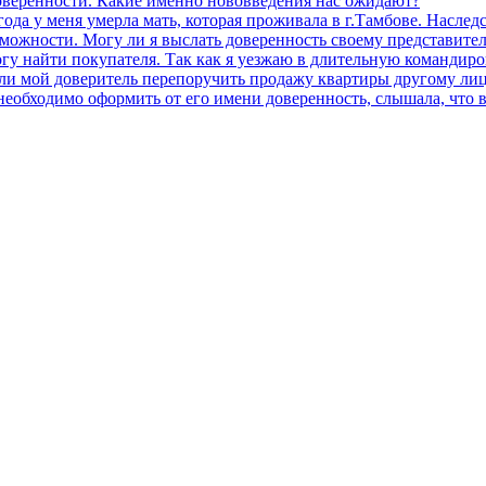
доверенности. Какие именно нововведения нас ожидают?
года у меня умерла мать, которая проживала в г.Тамбове. Наслед
зможности. Могу ли я выслать доверенность своему представит
гу найти покупателя. Так как я уезжаю в длительную командиров
ли мой доверитель перепоручить продажу квартиры другому ли
еобходимо оформить от его имени доверенность, слышала, что в